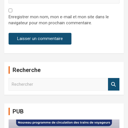
Enregistrer mon nom, mon e-mail et mon site dans le
navigateur pour mon prochain commentaire.
Recherche
R
e
c
h
e
PUB
r
c
h