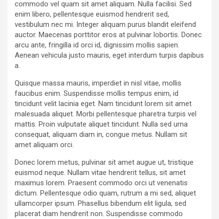
commodo vel quam sit amet aliquam. Nulla facilisi. Sed
enim libero, pellentesque euismod hendrerit sed,
vestibulum nec mi. Integer aliquam purus blandit eleifend
auctor. Maecenas porttitor eros at pulvinar lobortis. Donec
arcu ante, fringilla id orci id, dignissim mollis sapien.
Aenean vehicula justo mauris, eget interdum turpis dapibus
a.
Quisque massa mauris, imperdiet in nisl vitae, mollis
faucibus enim. Suspendisse mollis tempus enim, id
tincidunt velit lacinia eget. Nam tincidunt lorem sit amet
malesuada aliquet. Morbi pellentesque pharetra turpis vel
mattis. Proin vulputate aliquet tincidunt. Nulla sed urna
consequat, aliquam diam in, congue metus. Nullam sit
amet aliquam orci.
Donec lorem metus, pulvinar sit amet augue ut, tristique
euismod neque. Nullam vitae hendrerit tellus, sit amet
maximus lorem. Praesent commodo orci ut venenatis
dictum. Pellentesque odio quam, rutrum a mi sed, aliquet
ullamcorper ipsum. Phasellus bibendum elit ligula, sed
placerat diam hendrerit non. Suspendisse commodo