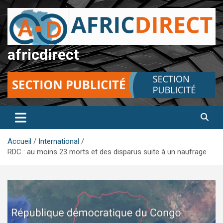
Aller
au
contenu
africdirect
Accueil
International
RDC : au moins 23 morts et des disparus suite à un naufrage