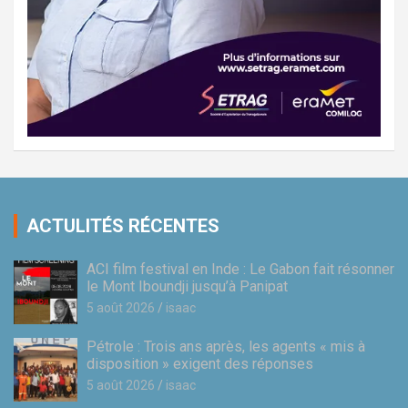
ACTULITÉS RÉCENTES
ACI film festival en Inde : Le Gabon fait résonner
le Mont Iboundji jusqu’à Panipat
5 août 2026
isaac
Pétrole : Trois ans après, les agents « mis à
disposition » exigent des réponses
5 août 2026
isaac