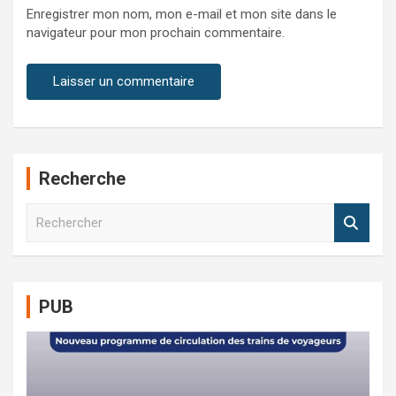
Enregistrer mon nom, mon e-mail et mon site dans le
navigateur pour mon prochain commentaire.
Recherche
R
e
c
h
e
PUB
r
c
h
e
r