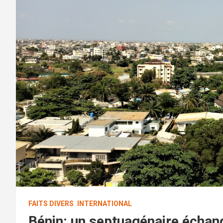
FAITS DIVERS
INTERNATIONAL
Bénin: un septuagénaire échan