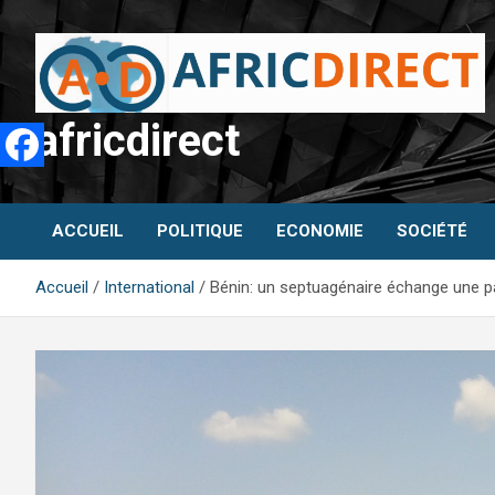
Aller
au
contenu
africdirect
ACCUEIL
POLITIQUE
ECONOMIE
SOCIÉTÉ
Accueil
International
Bénin: un septuagénaire échange une pa