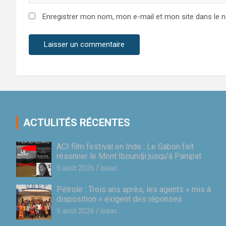
Enregistrer mon nom, mon e-mail et mon site dans le 
ACTULITÉS RÉCENTES
ACI film festival en Inde : Le Gabon fait
résonner le Mont Iboundji jusqu’à Panipat
5 août 2026
isaac
Pétrole : Trois ans après, les agents « mis à
disposition » exigent des réponses
5 août 2026
isaac