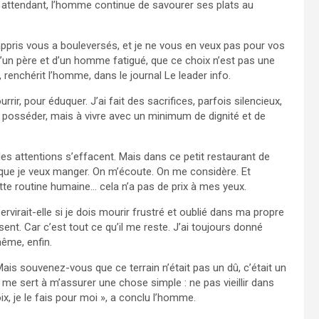
 En attendant, l’homme continue de savourer ses plats au
ppris vous a bouleversés, et je ne vous en veux pas pour vos
’un père et d’un homme fatigué, que ce choix n’est pas une
, renchérit l’homme, dans le journal Le leader info.
urrir, pour éduquer. J’ai fait des sacrifices, parfois silencieux,
s à posséder, mais à vivre avec un minimum de dignité et de
es attentions s’effacent. Mais dans ce petit restaurant de
 que je veux manger. On m’écoute. On me considère. Et
te routine humaine… cela n’a pas de prix à mes yeux.
ervirait-elle si je dois mourir frustré et oublié dans ma propre
nt. Car c’est tout ce qu’il me reste. J’ai toujours donné
même, enfin.
ais souvenez-vous que ce terrain n’était pas un dû, c’était un
il me sert à m’assurer une chose simple : ne pas vieillir dans
ix, je le fais pour moi », a conclu l’homme.