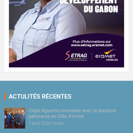
ACTULITÉS RÉCENTES
Oligui Nguema communie avec la diaspora
gabonaise en Côte d’Ivoire
7 août 2026
isaac