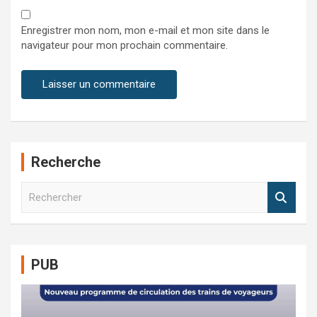
Enregistrer mon nom, mon e-mail et mon site dans le
navigateur pour mon prochain commentaire.
Recherche
R
e
c
h
e
PUB
r
c
h
e