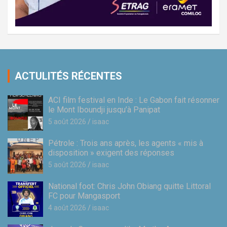
ACTULITÉS RÉCENTES
ACI film festival en Inde : Le Gabon fait résonner
le Mont Iboundji jusqu’à Panipat
5 août 2026
isaac
Pétrole : Trois ans après, les agents « mis à
disposition » exigent des réponses
5 août 2026
isaac
National foot: Chris John Obiang quitte Littoral
FC pour Mangasport
4 août 2026
isaac