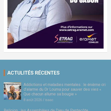
ACTULITÉS RÉCENTES
Addictions et maladies mentales : le énième cri
d’alarme du Dr Louma pour sauver des vies «
Que chacun allume sa bougie »
8 août 2026
isaac
Religion : les Assemblées de Dieu de Pentecôte