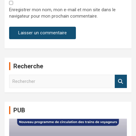
Enregistrer mon nom, mon e-mail et mon site dans le
navigateur pour mon prochain commentaire.
Recherche
R
e
c
h
e
PUB
r
c
h
e
r