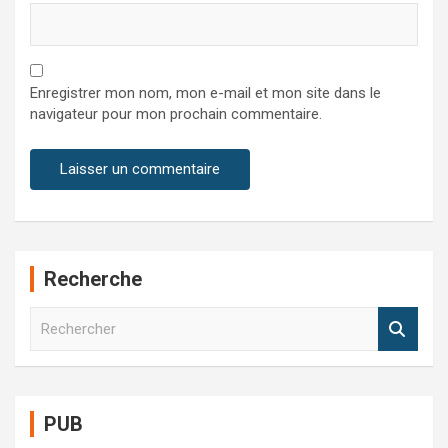
Enregistrer mon nom, mon e-mail et mon site dans le
navigateur pour mon prochain commentaire.
Recherche
R
e
c
h
e
PUB
r
c