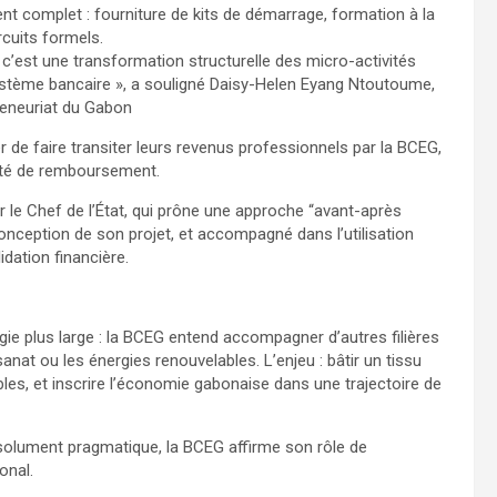
 complet : fourniture de kits de démarrage, formation à la
rcuits formels.
 c’est une transformation structurelle des micro-activités
ystème bancaire », a souligné Daisy-Helen Eyang Ntoutoume,
reneuriat du Gabon
er de faire transiter leurs revenus professionnels par la BCEG,
acité de remboursement.
ar le Chef de l’État, qui prône une approche “avant-après
 conception de son projet, et accompagné dans l’utilisation
dation financière.
égie plus large : la BCEG entend accompagner d’autres filières
rtisanat ou les énergies renouvelables. L’enjeu : bâtir un tissu
bles, et inscrire l’économie gabonaise dans une trajectoire de
résolument pragmatique, la BCEG affirme son rôle de
onal.