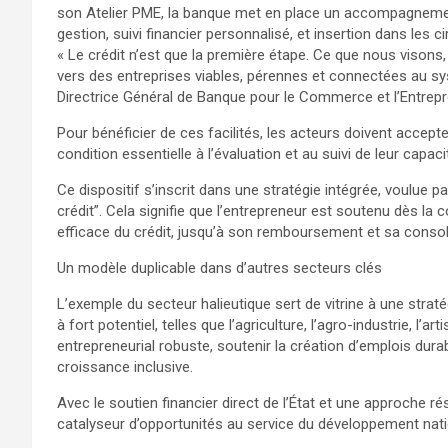
son Atelier PME, la banque met en place un accompagnement
gestion, suivi financier personnalisé, et insertion dans les ci
« Le crédit n’est que la première étape. Ce que nous visons,
vers des entreprises viables, pérennes et connectées au s
Directrice Général de Banque pour le Commerce et l’Entrep
Pour bénéficier de ces facilités, les acteurs doivent accept
condition essentielle à l’évaluation et au suivi de leur cap
Ce dispositif s’inscrit dans une stratégie intégrée, voulue p
crédit”. Cela signifie que l’entrepreneur est soutenu dès la
efficace du crédit, jusqu’à son remboursement et sa consoli
Un modèle duplicable dans d’autres secteurs clés
L’exemple du secteur halieutique sert de vitrine à une strat
à fort potentiel, telles que l’agriculture, l’agro-industrie, l’a
entrepreneurial robuste, soutenir la création d’emplois dura
croissance inclusive.
Avec le soutien financier direct de l’État et une approche 
catalyseur d’opportunités au service du développement nati