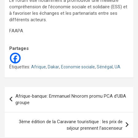
Le forum vise notamment à promouvoir une meilleure
compréhension de l’économie sociale et solidaire (ESS) et
à favoriser les échanges et les partenariats entre ses
différents acteurs.
FAAPA
Partages
Étiquettes:
Afrique
,
Dakar
,
Economie sociale
,
Sénégal
,
UA
Navigation
Afrique-banque: Emmanuel Nnorom promu PCA d’UBA
de
groupe
l’article
3ème édition de la Caravane touristique : les prix de
séjour prennent l’ascenseur