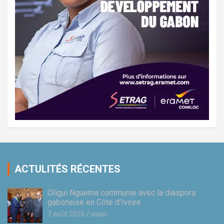
ACTULITÉS RÉCENTES
Oligui Nguema communie avec la diaspora
gabonaise en Côte d’Ivoire
7 août 2026
isaac