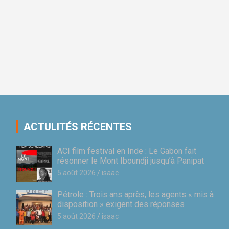
ACTULITÉS RÉCENTES
ACI film festival en Inde : Le Gabon fait
résonner le Mont Iboundji jusqu’à Panipat
5 août 2026
isaac
Pétrole : Trois ans après, les agents « mis à
disposition » exigent des réponses
5 août 2026
isaac