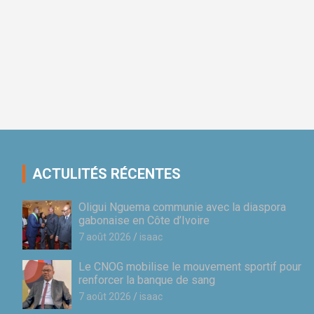
ACTULITÉS RÉCENTES
Oligui Nguema communie avec la diaspora
gabonaise en Côte d’Ivoire
7 août 2026
isaac
Le CNOG mobilise le mouvement sportif pour
renforcer la banque de sang
7 août 2026
isaac