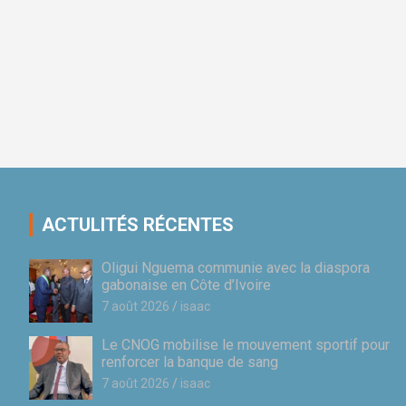
ACTULITÉS RÉCENTES
Oligui Nguema communie avec la diaspora
gabonaise en Côte d’Ivoire
7 août 2026
isaac
Le CNOG mobilise le mouvement sportif pour
renforcer la banque de sang
7 août 2026
isaac