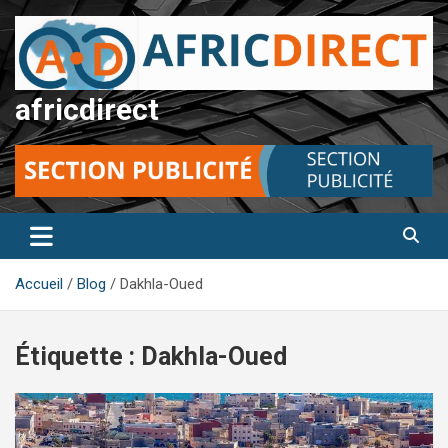
Aller
au
contenu
africdirect
Accueil
Blog
Dakhla-Oued
Étiquette :
Dakhla-Oued