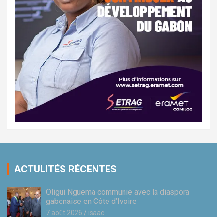
ACTULITÉS RÉCENTES
Oligui Nguema communie avec la diaspora
gabonaise en Côte d’Ivoire
7 août 2026
isaac