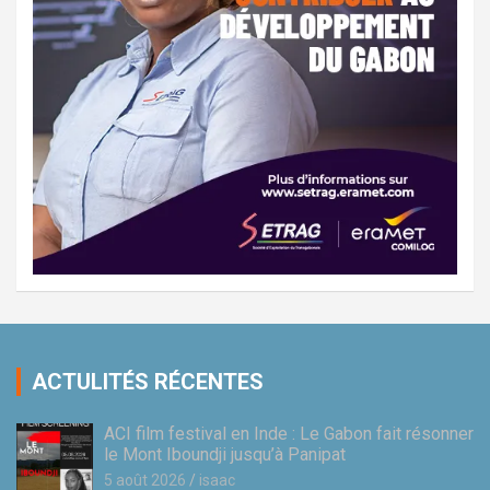
ACTULITÉS RÉCENTES
ACI film festival en Inde : Le Gabon fait résonner
le Mont Iboundji jusqu’à Panipat
5 août 2026
isaac