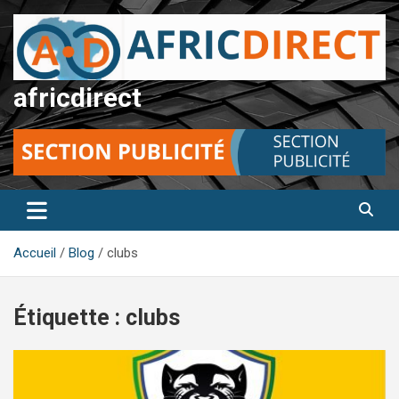
Aller
au
contenu
africdirect
Accueil
Blog
clubs
Étiquette :
clubs