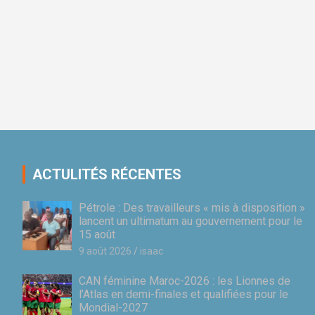
ACTULITÉS RÉCENTES
Pétrole : Des travailleurs « mis à disposition »
lancent un ultimatum au gouvernement pour le
15 août
9 août 2026
isaac
CAN féminine Maroc-2026 : les Lionnes de
l’Atlas en demi-finales et qualifiées pour le
Mondial-2027