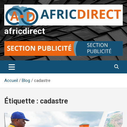
Aller
au
contenu
africdirect
Accueil
Blog
cadastre
Étiquette :
cadastre