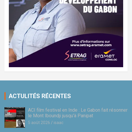
ACTULITÉS RÉCENTES
ACI film festival en Inde : Le Gabon fait résonner
le Mont Iboundji jusqu’à Panipat
5 août 2026
isaac