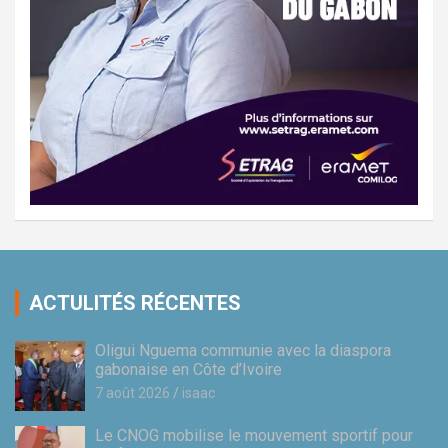
ACTULITÉS RÉCENTES
Oligui Nguema communie avec la diaspora
gabonaise en Côte d’Ivoire
7 août 2026
isaac
Le CNOG mobilise le mouvement sportif pour