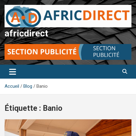
Aller
au
contenu
africdirect
Accueil
Blog
Banio
Étiquette :
Banio