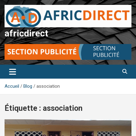
Aller
au
contenu
africdirect
Accueil
Blog
association
Étiquette :
association